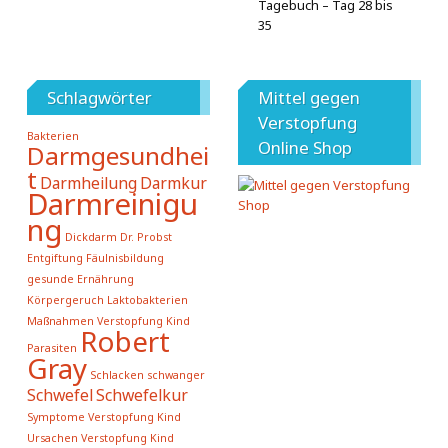
Tagebuch – Tag 28 bis
35
Schlagwörter
Mittel gegen
Verstopfung
Bakterien
Online Shop
Darmgesundhei
t
Darmheilung
Darmkur
Darmreinigu
ng
Dickdarm
Dr. Probst
Entgiftung
Fäulnisbildung
gesunde Ernährung
Körpergeruch
Laktobakterien
Maßnahmen Verstopfung Kind
Robert
Parasiten
Gray
Schlacken
schwanger
Schwefel
Schwefelkur
Symptome Verstopfung Kind
Ursachen Verstopfung Kind