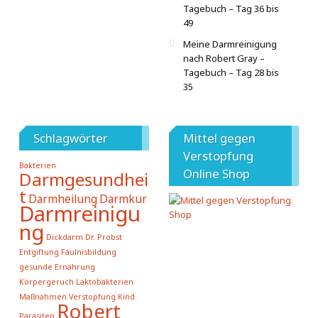
Tagebuch – Tag 36 bis
49
Meine Darmreinigung
nach Robert Gray –
Tagebuch – Tag 28 bis
35
Schlagwörter
Mittel gegen
Verstopfung
Bakterien
Online Shop
Darmgesundhei
t
Darmheilung
Darmkur
Darmreinigu
ng
Dickdarm
Dr. Probst
Entgiftung
Fäulnisbildung
gesunde Ernährung
Körpergeruch
Laktobakterien
Maßnahmen Verstopfung Kind
Robert
Parasiten